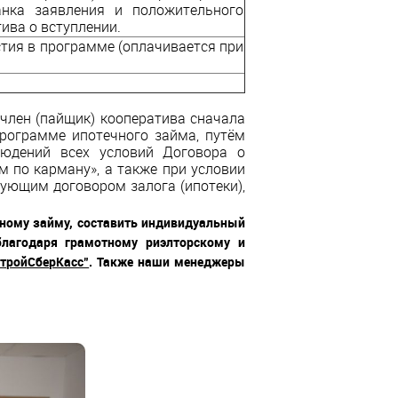
анка заявления и положительного
ива о вступлении.
стия в программе (оплачивается при
 член (пайщик) кооператива сначала
программе ипотечного займа, путём
людений всех условий Договора о
м по карману», а также при условии
ующим договором залога (ипотеки),
чному займу, составить индивидуальный
лагодаря грамотному риэлторскому и
тройСберКасс"
. Также наши менеджеры