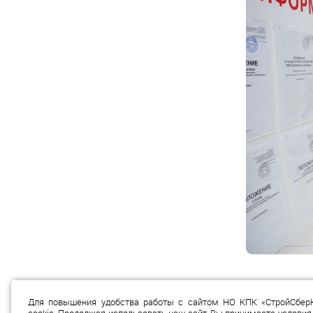
Полную информацию можно получит
Для повышения удобства работы с сайтом НО КПК «СтройСбер
НО КПК «СтройСберКасс» имеет гос