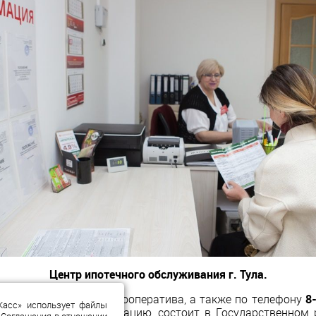
Центр ипотечного обслуживания г. Тула.
ь в подразделениях кооператива, а также по телефону
8
Касс» использует файлы
ударственную регистрацию, состоит в Государственном 