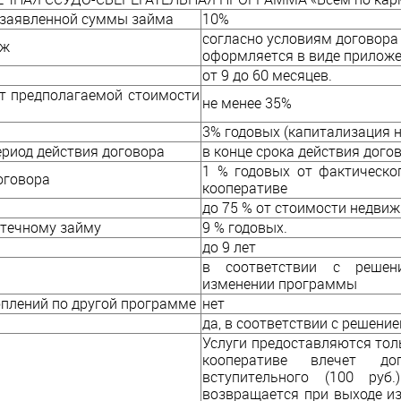
 заявленной суммы займа
10%
согласно условиям договора
еж
оформляется в виде приложен
от 9 до 60 месяцев.
т предполагаемой стоимости
не менее 35%
3% годовых (капитализация н
ериод действия договора
в конце срока действия дого
1 % годовых от фактическо
оговора
кооперативе
до 75 % от стоимости недви
отечному займу
9 % годовых.
до 9 лет
в соответствии с решен
изменении программы
плений по другой программе
нет
да, в соответствии с решени
Услуги предоставляются тол
кооперативе влечет до
вступительного (100 руб
возвращается при выходе из