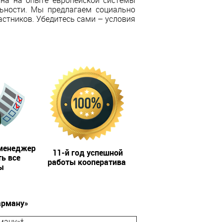
ана на опыте европейской системы
льности. Мы предлагаем социально
стников. Убедитесь сами – условия
менеджер
11-й год успешной
ь все
работы кооператива
ы
арману»
ману»*