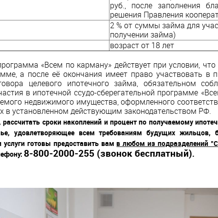
руб., после заполнения бл
решения Правления кооперат
2 % от суммы займа для уча
получении займа)
возраст от 18 лет
программа «Всем по карману» действует при условии, что
амме, а после её окончания имеет право участвовать в 
говора целевого ипотечного займа, обязательном соб
астия в ипотечной ссудо-сберегательной программе «Все
аемого недвижимого имущества, оформленного соответств
ых в установленном действующим законодательством РФ.
 рассчитать сроки накоплений и процент по получаемому ипоте
лье, удовлетворяющее всем требованиям будущих жильцов, б
и услуги готовы предоставить вам
в любом из подразделений "С
8-800-2000-255 (звонок бесплатный)
.
лефону: