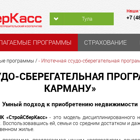
+7 (4
Тула
ЛАГАЕМЫЕ ПРОГРАММЫ
СТРАХОВАНИЕ
ые программы
/
- Ипотечная ссудо-сберегательная програ
УДО-СБЕРЕГАТЕЛЬНАЯ ПРОГР
КАРМАНУ»
Умный подход к приобретению недвижимости
ПК «СтройСберКасс»
- это модель дисциплинированного н
 Воспользовавшись ей, семьи со средним достатком и да
твенном жилье.