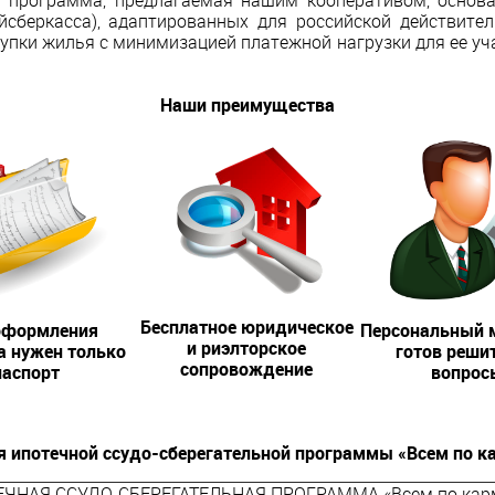
я программа, предлагаемая нашим кооперативом, основ
йсберкасса), адаптированных для российской действите
пки жилья с минимизацией платежной нагрузки для ее уча
Наши преимущества
Бесплатное юридическое
оформления
Персональный 
и риэлторское
а нужен только
готов решит
сопровождение
паспорт
вопрос
я ипотечной ссудо-сберегательной программы
«Всем по к
ЧНАЯ ССУДО-СБЕРЕГАТЕЛЬНАЯ ПРОГРАММА «Всем по кар