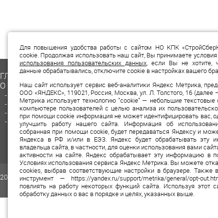
Для повышения удобства работы с сайтом НО КПК «СтройСбер
cookie. Продолжая использовать наш сайт, Вы принимаете услови
использования пользовательских данных
, если Вы не хотите, 
данные обрабатывались, отключите cookie в настройках вашего бра
ГЛАВНАЯ
СТРАХОВАНИЕ
О КООПЕРАТИВЕ
ПРЕДЛАГАЕМЫЕ ПР
Наш сайт использует сервис веб-аналитики Яндекс Метрика, пр
ООО «ЯНДЕКС», 119021, Россия, Москва, ул. Л. Толстого, 16 (далее
- История кооператива
- Займы
Метрика использует технологию “cookie” — небольшие текстовы
- О финансовом уполномоченном
- Сберегательные про
компьютере пользователей с целью анализа их пользовательско
- Документы, свидетельства
- ипотечная ссудо-сбе
при помощи cookie информация не может идентифицировать вас, 
НОВОСТИ
- Как стать пайщиком
улучшить работу нашего сайта. Информация об использовани
КОНТАКТЫ
собранная при помощи cookie, будет передаваться Яндексу и мож
Яндекса в РФ и/или в ЕЭЗ. Яндекс будет обрабатывать эту 
СОГЛАСИЕ НА ОБРА
владельца сайта, в частности, для оценки использования вами сайт
ПОЛИТИКА ОБРАБОТ
активности на сайте. Яндекс обрабатывает эту информацию в п
Условиях использования сервиса Яндекс Метрика. Вы можете отка
cookies, выбрав соответствующие настройки в браузере. Также
2010-2024 © КПК «СтройСберКасс»
инструмент — https://yandex.ru/support/metrika/general/opt-ou
повлиять на работу некоторых функций сайта. Используя этот с
обработку данных о вас в порядке и целях, указанных выше.